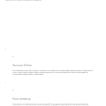
Organización. Esto incluye funcionalidades como las siguientes:

Servicios Online
Para colaboradores autorizados con usuario y contraseña, con contenidos o servicios desarrollados especialmente para tu Organización. El
acceso a cada contenido se puede configurar para grupos específicos, en función de los objetivos de comunicación perseguidos (ej.:
secciones diferenciadas para líderes y colaboradores).

Foros temáticos
Foros temáticos, con moderación online y acceso a consultas 24x7. Las preguntas y discusiones interactivas son parte de la base de
conocimientos que se genera, formando una Comunidad. Aquí puede trabajarse en el desarrollo de grupos de discusión, en relación a