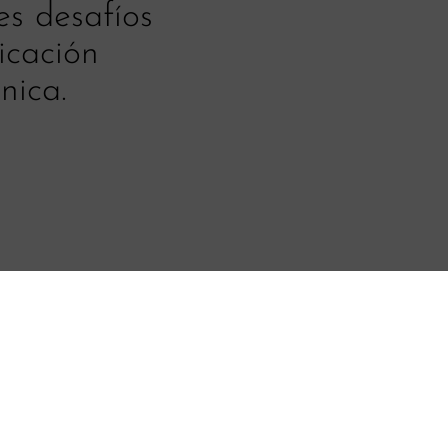
es desafíos
ticación
nica.
¿Es tu perfil?
, vinculadas con el área
Buscamos profesionale