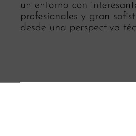
un entorno con interesant
profesionales y gran sofis
desde una perspectiva téc
¿Quieres el desafío?
En este rol llevarás adelante actividades claves