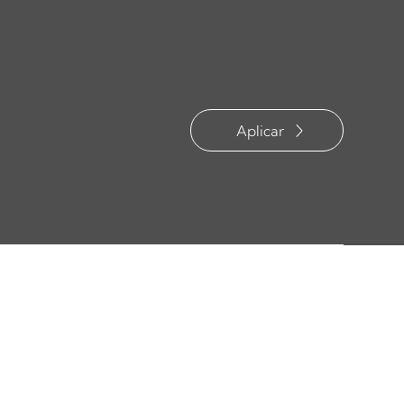
Aplicar
s en
Ingeniería Eléctrica
,
Mecatrónica
,
Control y