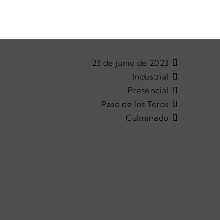

23 de junio de 2023

Industrial

Presencial

Paso de los Toros

Culminado