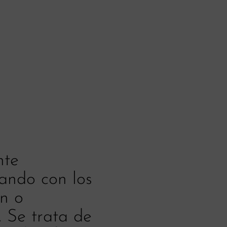
nte
rando con los
n o
. Se trata de