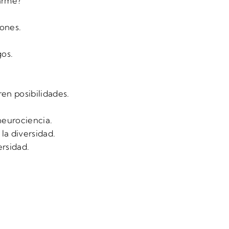
arme?
iones.
gos.
en posibilidades.
neurociencia.
la diversidad.
ersidad.