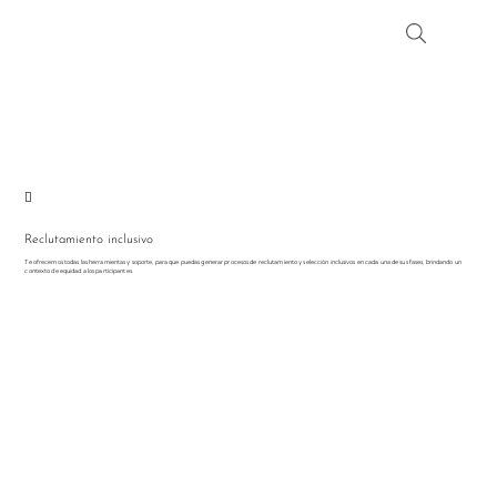

Reclutamiento inclusivo
Te ofrecemos todas las herramientas y soporte, para que puedas generar procesos de reclutamiento y selección inclusivos en cada una de sus fases, brindando un
contexto de equidad a los participantes.