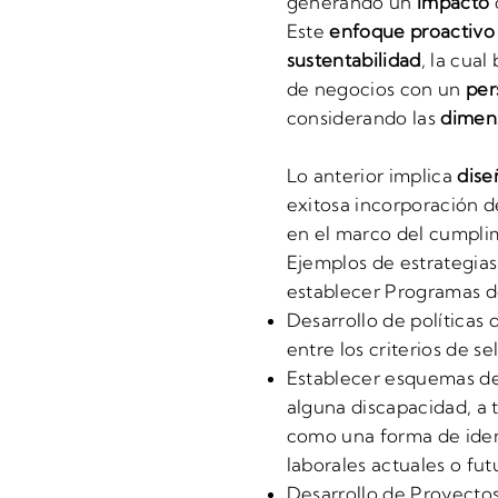
generando un
impacto
Este
enfoque proactivo
sustentabilidad
, la cua
de negocios con un
per
considerando las
dimens
Lo anterior implica
dise
exitosa incorporación d
en el marco del cumplim
Ejemplos de estrategia
establecer Programas de
Desarrollo de políticas
entre los criterios de s
Establecer esquemas de
alguna discapacidad, a 
como una forma de iden
laborales actuales o fut
Desarrollo de Proyecto