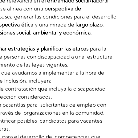
de relevancia en el
entramado social/laboral
.
se alinea con una
perspectiva de
l busca generar las condiciones para el desarrollo
spectiva ética
y una mirada de
largo plazo
,
iones social, ambiental y económica
.
ñar estrategias y planificar las etapas
para la
e personas con discapacidad a una estructura,
iento de las leyes vigentes.
s que ayudamos a implementar a la hora de
 Inclusión, incluyen:
 de contratación que incluya la discapacidad
elección considerados.
 pasantías para solicitantes de empleo con
través de organizaciones en la comunidad,
tificar posibles candidatos para vacantes
uras.
s para el desarrollo de competencias que