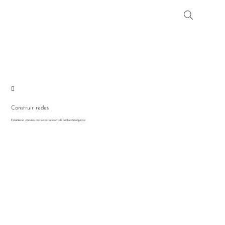

Construir redes
Establecer vínculos con la comunidad y la población objetivo