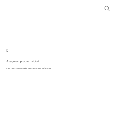

Asegurar productividad
Crear condiciones razonables para una adecuada performance